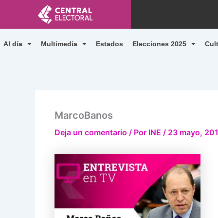
Ir
al
contenido
Al día
Multimedia
Estados
Elecciones 2025
Cul
MarcoBanos
Deja un comentario
/ Por
INE
/
23 mayo, 20