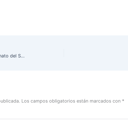
El INE con el Ministerio Público investiga el asesinato del Supervisor Electoral: Baños con Martín Mendoza
publicada.
Los campos obligatorios están marcados con
*