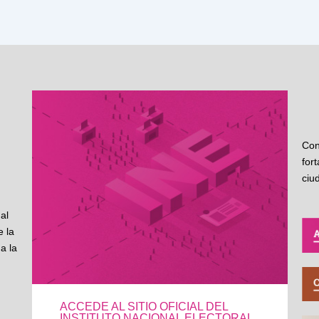
Con
for
ciu
al
 la
a la
ACCEDE AL SITIO OFICIAL DEL
INSTITUTO NACIONAL ELECTORAL