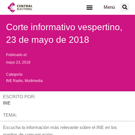
Ir
Menú
al
contenido
Corte informativo vespertino,
23 de mayo de 2018
Publicado el:
mayo 23, 2018
Categoría:
INE Radio
,
Multimedia
ESCRITO POR:
INE
TEMA:
Escucha la información más relevante sobre el INE en los
medios de comunicación: