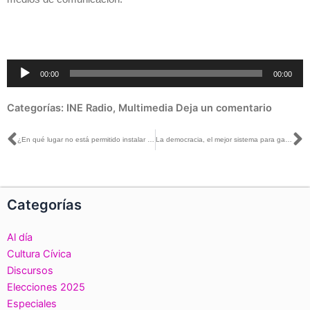
Reproductor
00:00
00:00
de
audio
Categorías:
INE Radio
,
Multimedia
Deja un comentario
Ant
S
¿En qué lugar no está permitido instalar casillas?
La democracia, el mejor sistema para garantizar paz, desarrollo y derechos humanos: Kofi Annan
Categorías
Al día
Cultura Cívica
Discursos
Elecciones 2025
Especiales