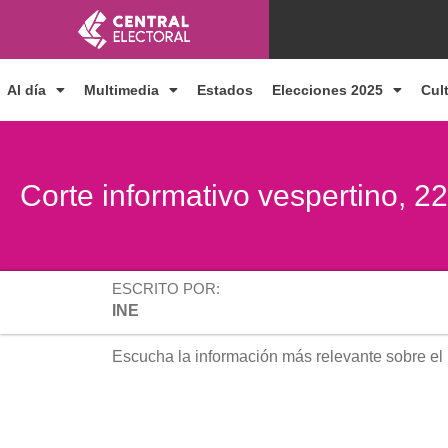
Ir
al
contenido
Al día
Multimedia
Estados
Elecciones 2025
Cul
Corte informativo vespertino, 
ESCRITO POR:
INE
Escucha la información más relevante sobre el