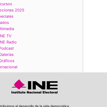
scursos
ecciones 2025
eciales
tados
ltimedia
iente
INE TV
INE Radio
Podcast
Galerías
Gráficos
ernacional
tribuimos al desarrollo de la vida democrática