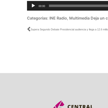
Reproductor
00:00
de
audio
Categorías:
INE Radio
,
Multimedia
Deja un 
Ant