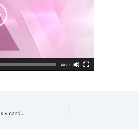
00:20
Realizará INE Jalisco Primer Debate de candidatas y candidatos al Senado de la República