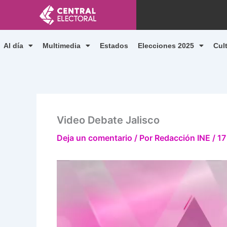
Ir
al
contenido
Al día
Multimedia
Estados
Elecciones 2025
Cul
Video Debate Jalisco
Deja un comentario
/ Por
Redacción INE
/
17
Reproductor
de
vídeo