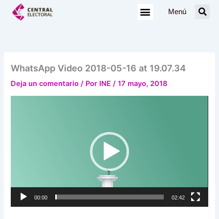
Ir
Menú
al
contenido
WhatsApp Video 2018-05-16 at 19.07.34
Deja un comentario
/ Por
INE
/
17 mayo, 2018
Reproductor
de
vídeo
00:00
02:42