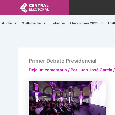
Ir
al
contenido
Al día
Multimedia
Estados
Elecciones 2025
Cul
Primer Debate Presidencial.
Deja un comentario
/ Por
Juan José García