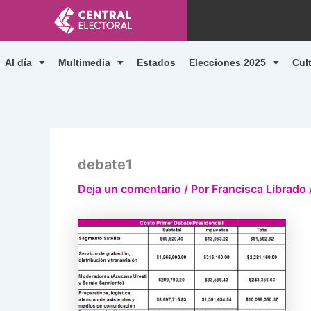
Ir
al
contenido
Al día
Multimedia
Estados
Elecciones 2025
Cul
debate1
Deja un comentario
/ Por
Francisca Librado