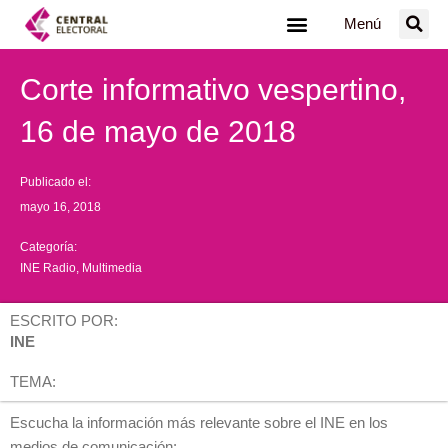
Ir
Menú
al
contenido
Corte informativo vespertino,
16 de mayo de 2018
Publicado el:
mayo 16, 2018
Categoría:
INE Radio
,
Multimedia
ESCRITO POR:
INE
TEMA:
Escucha la información más relevante sobre el INE en los
medios de comunicación: