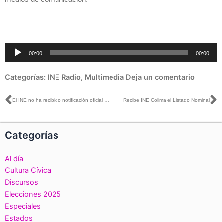
Reproductor
00:00
00:00
de
audio
Categorías:
INE Radio
,
Multimedia
Deja un comentario
Ant
S
El INE no ha recibido notificación oficial de la renuncia de Margarita Zavala: San Martín
Recibe INE Colima el Listado Nominal
Categorías
Al día
Cultura Cívica
Discursos
Elecciones 2025
Especiales
Estados