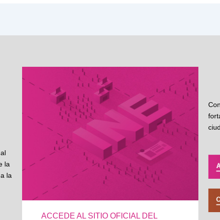
Con
for
ciu
al
 la
a la
ACCEDE AL SITIO OFICIAL DEL