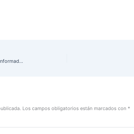
Presenta INE Baja California la plataforma “Voto Informado 2018”
publicada.
Los campos obligatorios están marcados con
*