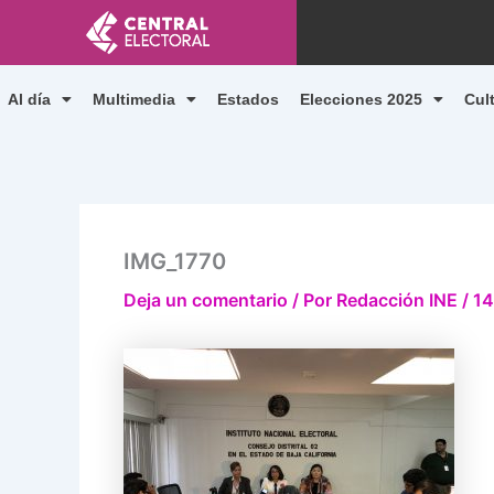
Ir
al
contenido
Al día
Multimedia
Estados
Elecciones 2025
Cul
IMG_1770
Deja un comentario
/ Por
Redacción INE
/
14