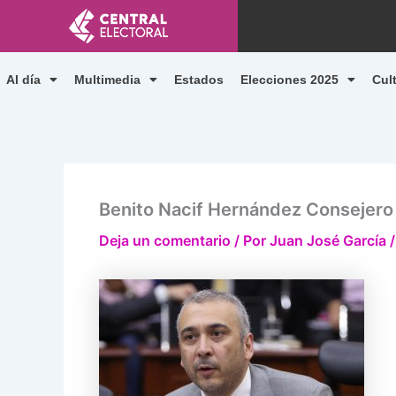
Ir
al
contenido
Al día
Multimedia
Estados
Elecciones 2025
Cul
Benito Nacif Hernández Consejero 
Deja un comentario
/ Por
Juan José García