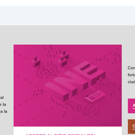
Con
for
ciu
al
 la
a la