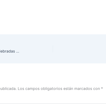
Sesiones Extraordinarias del Consejo General, celebradas el día 11 de mayo de 2018
publicada.
Los campos obligatorios están marcados con
*