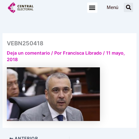
Ir
Menú
al
contenido
VEBN250418
Deja un comentario
/ Por
Francisca Librado
/
11 mayo,
2018
ANTERIOR