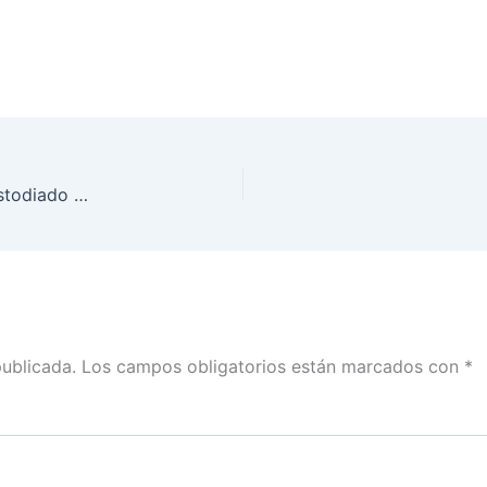
INE Quintana Roo recibe Material Electoral no custodiado para la Jornada del 1 de julio del presente año
publicada.
Los campos obligatorios están marcados con
*