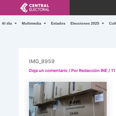
Ir
al
contenido
Al día
Multimedia
Estados
Elecciones 2025
Cul
IMG_8959
Deja un comentario
/ Por
Redacción INE
/
11