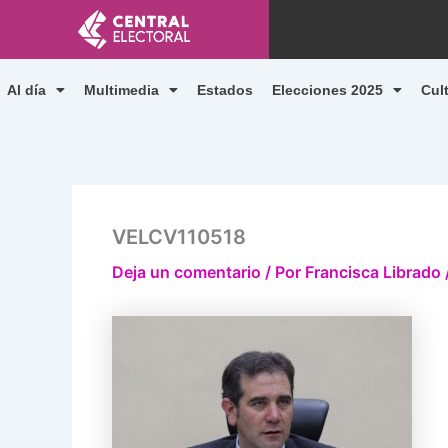
Ir
al
contenido
Al día
Multimedia
Estados
Elecciones 2025
Cul
VELCV110518
Deja un comentario
/ Por
Francisca Librado