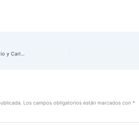
Designa INE a Gabriela Warkentin, Leonardo Curzio y Carlos Puig como moderadores del Tercer Debate Presidencial
publicada.
Los campos obligatorios están marcados con
*