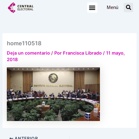
Ir
Menú
al
contenido
home110518
Deja un comentario
/ Por
Francisca Librado
/
11 mayo,
2018
ANTERIOR