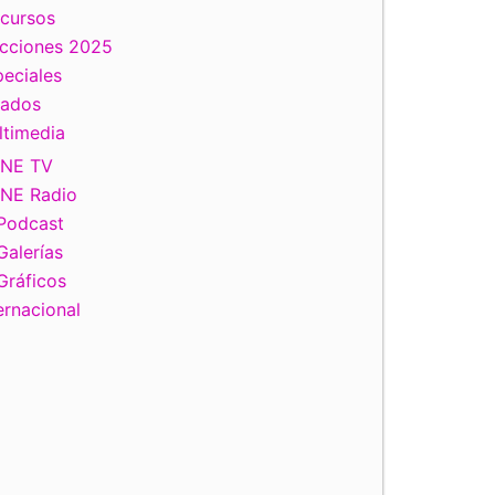
scursos
ecciones 2025
eciales
tados
ltimedia
INE TV
INE Radio
Podcast
Galerías
Gráficos
ernacional
iente