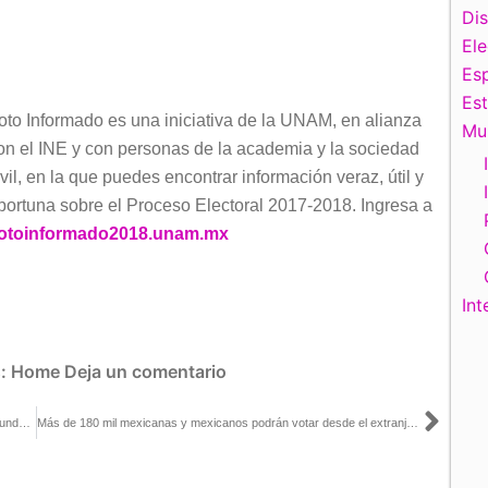
teclas
Di
de
El
flecha
Esp
arriba/abajo
Es
oto Informado es una iniciativa de la UNAM, en alianza
para
Mu
on el INE y con personas de la academia y la sociedad
aumentar
ivil, en la que puedes encontrar información veraz, útil y
o
portuna sobre el Proceso Electoral 2017-2018. Ingresa a
disminuir
otoinformado2018.unam.mx
el
volumen.
Int
s:
Home
Deja un comentario
Sigu
67 mil 468 guanajuatenses cumplieron con los requisitos en la segunda insaculación del INE
Más de 180 mil mexicanas y mexicanos podrán votar desde el extranjero