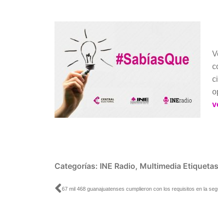
audio
V
c
c
o
v
Categorías:
INE Radio
,
Multimedia
Etiqueta
Ant