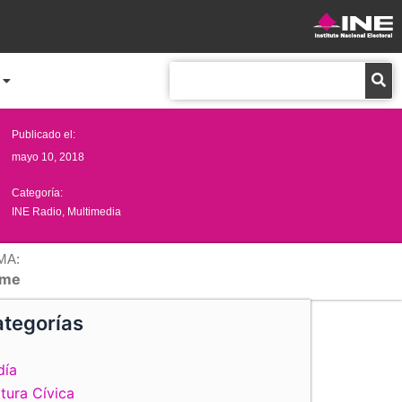
Buscar
Publicado el:
mayo 10, 2018
Categoría:
INE Radio
,
Multimedia
MA:
me
tegorías
día
tura Cívica