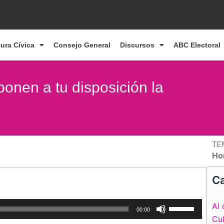
tura Cívica
Consejo General
Discursos
ABC Electoral
onen a tu disposición la
TE
Ho
Ca
Utiliza
Al 
00:00
las
Cul