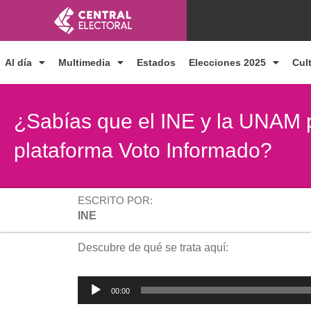
Ir
al
contenido
Al día
Multimedia
Estados
Elecciones 2025
Cul
¿Sabías que el INE y la UNAM p
plataforma Voto Informado?
ESCRITO POR:
INE
Descubre de qué se trata aquí:
Reproductor
00:00
de