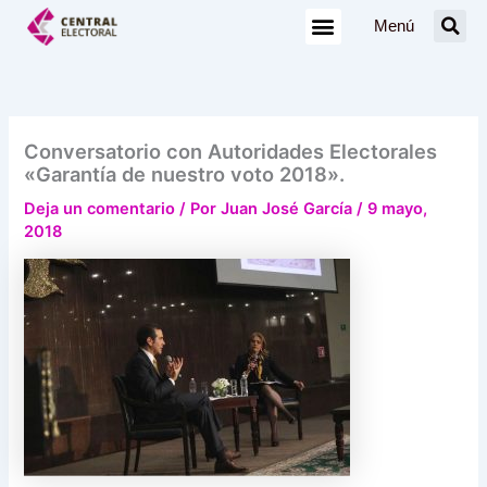
Ir
Menú
al
contenido
Conversatorio con Autoridades Electorales
«Garantía de nuestro voto 2018».
Deja un comentario
/ Por
Juan José García
/
9 mayo,
2018