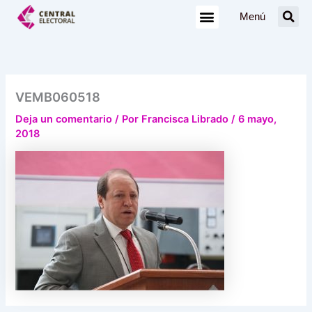
Ir
Menú
al
contenido
VEMB060518
Deja un comentario
/ Por
Francisca Librado
/
6 mayo,
2018