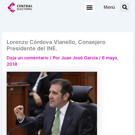
Ir
Menú
al
contenido
Lorenzo Córdova Vianello, Consejero
Presidente del INE.
Deja un comentario
/ Por
Juan José García
/
6 mayo,
2018