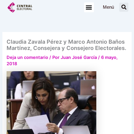
Ir
Menú
al
contenido
Claudia Zavala Pérez y Marco Antonio Baños
Martínez, Consejera y Consejero Electorales.
Deja un comentario
/ Por
Juan José García
/
6 mayo,
2018