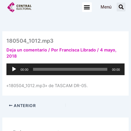
Ir
Menú
al
contenido
180504_1012.mp3
Deja un comentario
/ Por
Francisca Librado
/
4 mayo,
2018
Reproductor
00:00
00:00
de
audio
«180504_1012.mp3» de TASCAM DR-05.
ANTERIOR