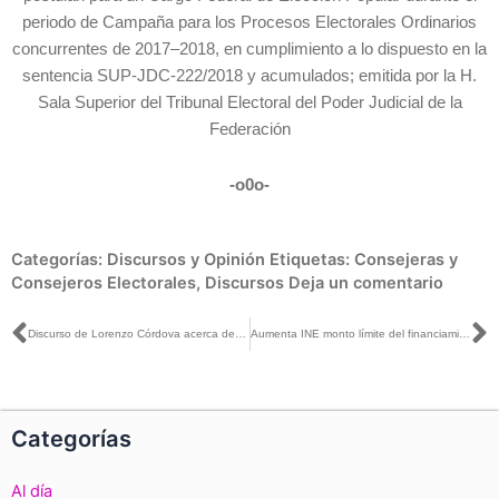
periodo de Campaña para los Procesos Electorales Ordinarios
concurrentes de 2017–2018, en cumplimiento a lo dispuesto en la
sentencia SUP-JDC-222/2018 y acumulados; emitida por la H.
Sala Superior del Tribunal Electoral del Poder Judicial de la
Federación
-o0o-
Categorías:
Discursos y Opinión
Etiquetas:
Consejeras y
Consejeros Electorales
,
Discursos
Deja un comentario
Ant
S
Discurso de Lorenzo Córdova acerca de los límites de financiamiento privado que podrán recibir candidatos independientes durante los Procesos Electorales 2018
Aumenta INE monto límite del financiamiento privado que pueden recibir las candidaturas independientes federales en campaña
Categorías
Al día