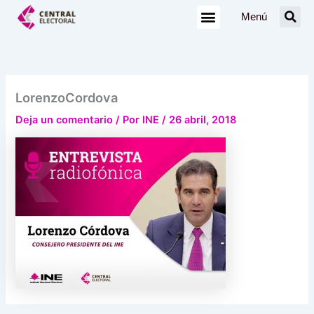
Ir
Menú
al
contenido
LorenzoCordova
Deja un comentario
/ Por
INE
/
26 abril, 2018