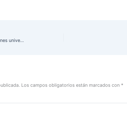
Realiza INE Coahuila Debate del Debate con jóvenes universitarios
publicada.
Los campos obligatorios están marcados con
*