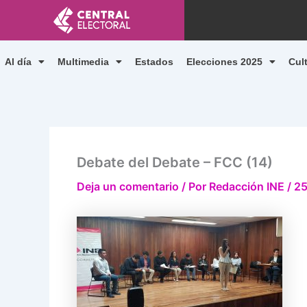
Ir
al
contenido
Al día
Multimedia
Estados
Elecciones 2025
Cul
Debate del Debate – FCC (14)
Deja un comentario
/ Por
Redacción INE
/
25