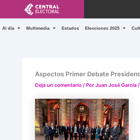
Ir
al
contenido
Al día
Multimedia
Estados
Elecciones 2025
Cul
Aspectos Primer Debate Presidenc
Deja un comentario
/ Por
Juan José García