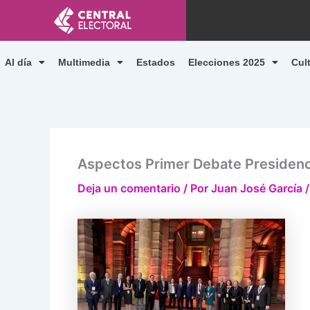
Ir
al
contenido
Al día
Multimedia
Estados
Elecciones 2025
Cul
Aspectos Primer Debate Presidenc
Deja un comentario
/ Por
Juan José García