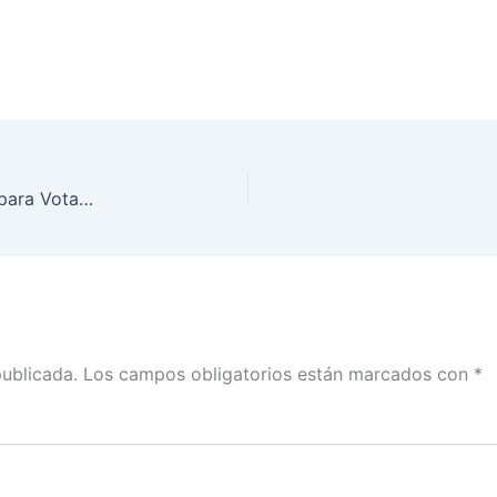
INE Quintana Roo destruye mil 145 Credenciales para Votar con Fotografía
publicada.
Los campos obligatorios están marcados con
*