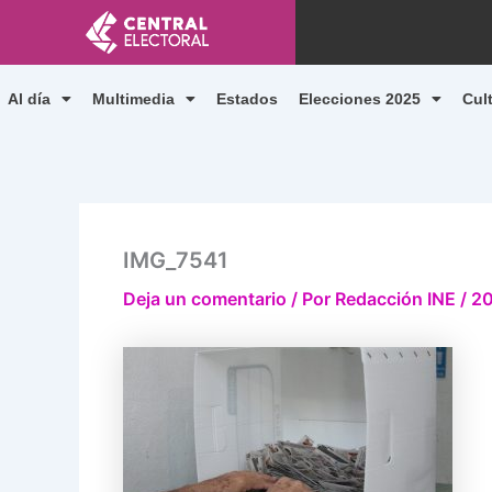
Ir
al
contenido
Al día
Multimedia
Estados
Elecciones 2025
Cul
IMG_7541
Deja un comentario
/ Por
Redacción INE
/
20