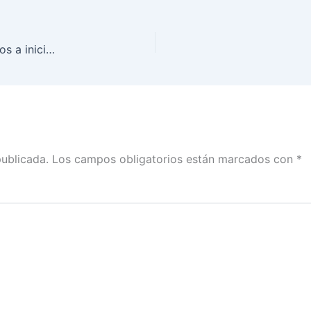
Sociedad civil podrá recolectar apoyos ciudadanos a iniciativas de ley, a través de app
publicada.
Los campos obligatorios están marcados con
*