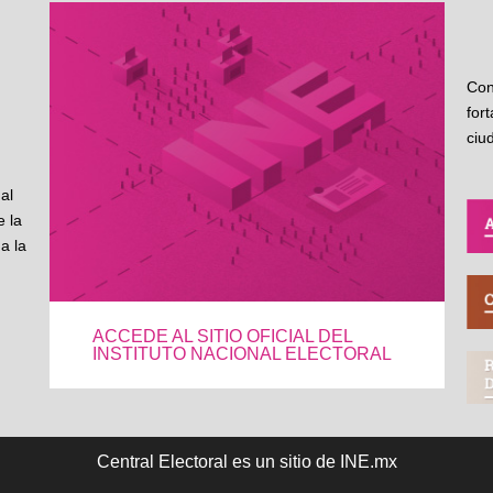
Con
for
ciu
al
 la
a la
ACCEDE AL SITIO OFICIAL DEL
INSTITUTO NACIONAL ELECTORAL
Central Electoral es un sitio de INE.mx