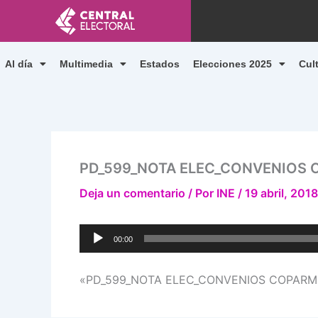
Ir
al
contenido
Al día
Multimedia
Estados
Elecciones 2025
Cul
PD_599_NOTA ELEC_CONVENIOS CO
Deja un comentario
/ Por
INE
/
19 abril, 2018
Reproductor
00:00
de
audio
«PD_599_NOTA ELEC_CONVENIOS COPARMEX 1