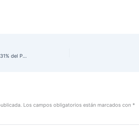
Jóvenes de 18 a 30 años de edad representan el 31% del Padrón Electoral en la entidad: INE Puebla
publicada.
Los campos obligatorios están marcados con
*