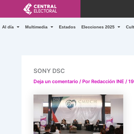
Ir
al
contenido
Al día
Multimedia
Estados
Elecciones 2025
Cul
SONY DSC
Deja un comentario
/ Por
Redacción INE
/
19