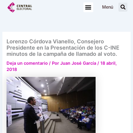
Ir
Menú
al
contenido
Lorenzo Córdova Vianello, Consejero
Presidente en la Presentación de los C-INE
minutos de la campaña de llamado al voto.
Deja un comentario
/ Por
Juan José García
/
18 abril,
2018