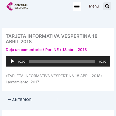
Ir
Menú
al
contenido
TARJETA INFORMATIVA VESPERTINA 18
ABRIL 2018
Deja un comentario
/ Por
INE
/
18 abril, 2018
Reproductor
00:00
00:00
de
audio
«TARJETA INFORMATIVA VESPERTINA 18 ABRIL 2018».
Lanzamiento: 2017.
ANTERIOR