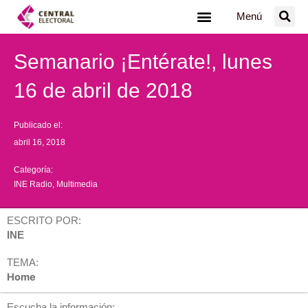
Ir
Menú
al
contenido
Semanario ¡Entérate!, lunes
16 de abril de 2018
Publicado el:
abril 16, 2018
Categoría:
INE Radio
,
Multimedia
ESCRITO POR:
INE
TEMA:
Home
Escucha la información: