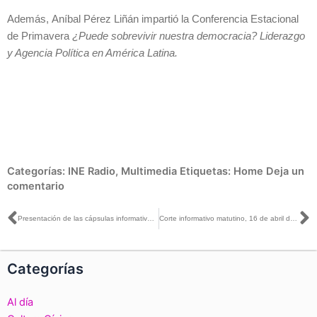
Además, Aníbal Pérez Liñán impartió la Conferencia Estacional
de Primavera
¿Puede sobrevivir nuestra democracia? Liderazgo
y Agencia Política en América Latina.
Categorías:
INE Radio
,
Multimedia
Etiquetas:
Home
Deja un
comentario
Ant
S
Presentación de las cápsulas informativas #EleccionesSinDiscriminación
Corte informativo matutino, 16 de abril de 2018
Categorías
Al día