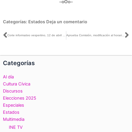
–oOo–
Categorías:
Estados
Deja un comentario
Ant
S
Corte informativo vespertino, 12 de abril de 2018
Aprueba Comisión, modificación al horario del segundo debate presidencial y la inclusión del tema de salud en el tercero
Categorías
Al día
Cultura Cívica
Discursos
Elecciones 2025
Especiales
Estados
Multimedia
INE TV