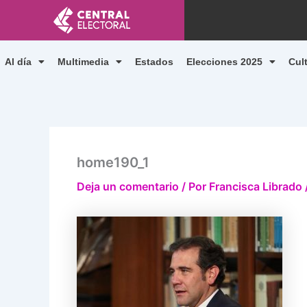
Ir
al
contenido
Al día
Multimedia
Estados
Elecciones 2025
Cul
home190_1
Deja un comentario
/ Por
Francisca Librado