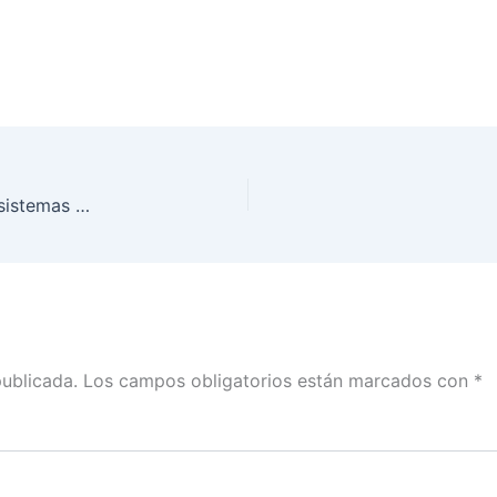
Posee INE larga experiencia en gestión y uso de sistemas de información: Lorenzo Córdova
publicada.
Los campos obligatorios están marcados con
*