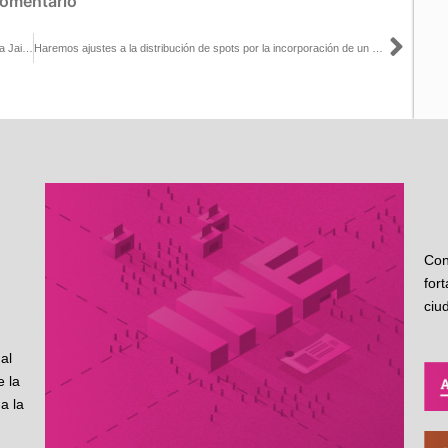
comentario
Sigu
El papel del INE será garantizar el ejercicio pleno de los derechos a Jaime Rodríguez: Nacif
Haremos ajustes a la distribución de spots por la incorporación de un candidato: Murayama
Con
for
ciu
al
 la
a la