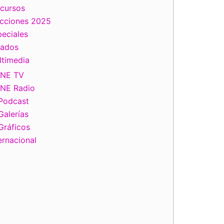
scursos
ecciones 2025
eciales
tados
ltimedia
INE TV
INE Radio
Podcast
Galerías
Gráficos
ernacional