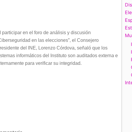
teclas
Di
de
El
flecha
Esp
arriba/abajo
Es
l participar en el foro de análisis y discusión
para
Mu
Ciberseguridad en las elecciones”, el Consejero
aumentar
residente del INE, Lorenzo Córdova, señaló que los
o
istemas informáticos del Instituto son auditados externa e
disminuir
nternamente para verificar su integridad.
el
volumen.
Int