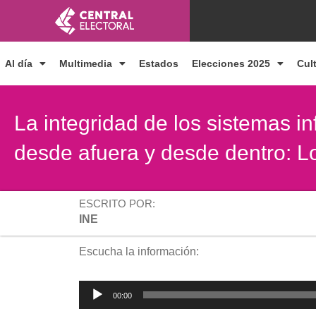
Ir
al
contenido
Al día
Multimedia
Estados
Elecciones 2025
Cul
La integridad de los sistemas i
desde afuera y desde dentro: 
ESCRITO POR:
INE
Escucha la información:
Reproductor
00:00
de