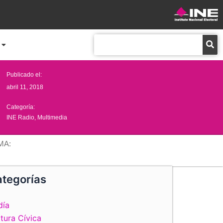
Buscar
Publicado el:
abril 11, 2018
Categoría:
INE Radio
,
Multimedia
MA:
tegorías
día
tura Cívica