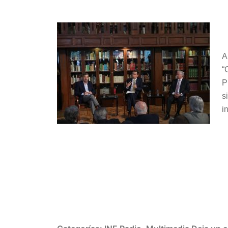
audio
A
“
P
s
i