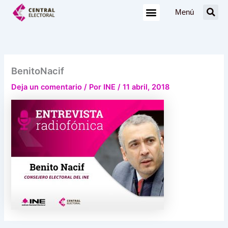
Ir
Menú
al
contenido
BenitoNacif
Deja un comentario
/ Por
INE
/
11 abril, 2018