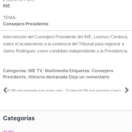
INE
TEMA:
Consejero Presidente
Intervención del Consejero Presidente del INE, Lorenzo Córdova,
sobre el acatamiento a la sentencia del Tribunal para registrar a
Jaime Rodríguez como candidato independiente a la Presidencia
Categorías:
INE TV
,
Multimedia
Etiquetas:
Consejero
Presidente
,
Historia destacada
Deja un comentario
Ant
S
El INE está preparado para revisar cada una de las firmas de Armando Ríos Piter: Nacif
El papel del INE será garantizar el ejercicio pleno de los derechos a Jaime Rodríguez: Nacif
Categorías