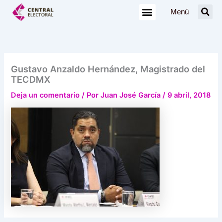
Ir
Menú
al
contenido
Gustavo Anzaldo Hernández, Magistrado del
TECDMX
Deja un comentario
/ Por
Juan José García
/
9 abril, 2018