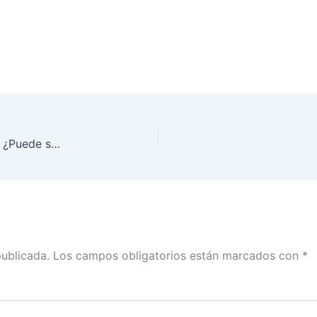
Conferencia Magistral Estacional Primavera 2018 ¿Puede sobrevivir nuestra democracia? dictada por el Dr. Anibal Pérez Liñan
publicada.
Los campos obligatorios están marcados con
*