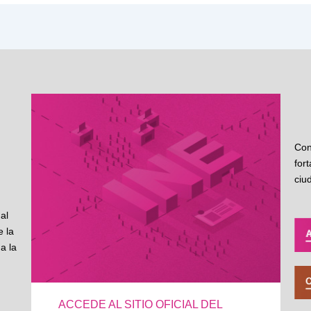
Con
for
ciu
al
 la
a la
ACCEDE AL SITIO OFICIAL DEL