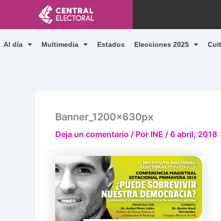
Ir
al
contenido
Al día
Multimedia
Estados
Elecciones 2025
Cul
Banner_1200x630px
Deja un comentario
/ Por
INE
/
6 abril, 2018