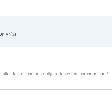
Convoca INE a Conferencia de Primavera con el Dr. Aníbal Pérez Liñán
publicada.
Los campos obligatorios están marcados con
*