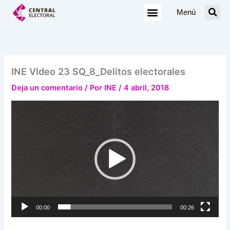
Ir
Menú
al
contenido
INE VIdeo 23 SQ_8_Delitos electorales
Deja un comentario
/ Por
INE
/
4 abril, 2018
Reproductor
de
vídeo
00:00
00:26