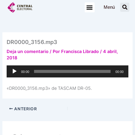
Ir
Menú
al
contenido
DR0000_3156.mp3
Deja un comentario
/ Por
Francisca Librado
/
4 abril,
2018
Reproductor
00:00
00:00
de
audio
«DR0000_3156.mp3» de TASCAM DR-05.
ANTERIOR