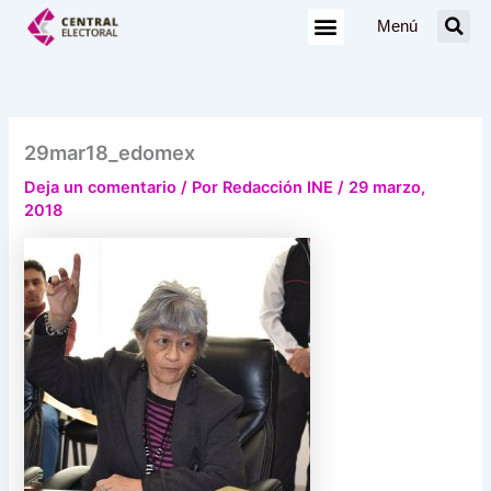
Ir
Menú
al
contenido
29mar18_edomex
Deja un comentario
/ Por
Redacción INE
/
29 marzo,
2018