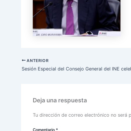
ANTERIOR
Deja una respuesta
Tu dirección de correo electrónico no será 
Comentario
*