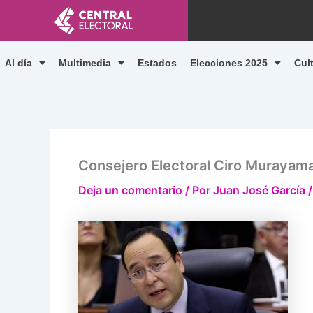
Ir
al
contenido
Al día
Multimedia
Estados
Elecciones 2025
Cul
Consejero Electoral Ciro Murayam
Deja un comentario
/ Por
Juan José García