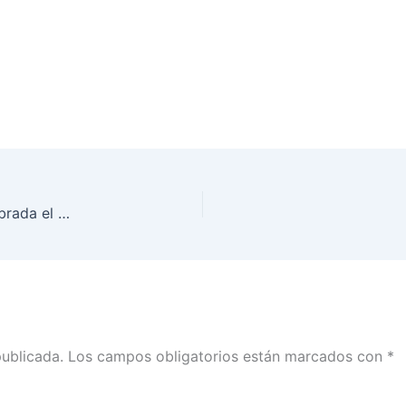
Sesión Especial del Consejo General del INE celebrada el día 29 de marzo de 2018
publicada.
Los campos obligatorios están marcados con
*