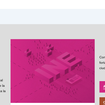
Con
for
ciu
al
 la
a la