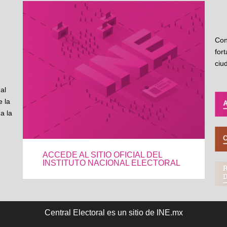
Con
for
ciu
al
 la
a la
ACCEDE AL SITIO OFICIAL DEL
INSTITUTO NACIONAL ELECTORAL
Central Electoral es un sitio de INE.mx