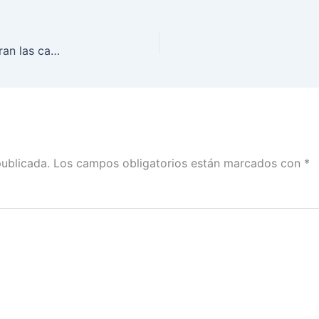
Discurso de Lorenzo Córdova en el que se registran las candidaturas a la Presidencia presentadas por las coaliciones “Por México al Frente”, “Todos por México” y “Juntos Haremos Historia” en el Proceso Electoral 2018
publicada.
Los campos obligatorios están marcados con
*