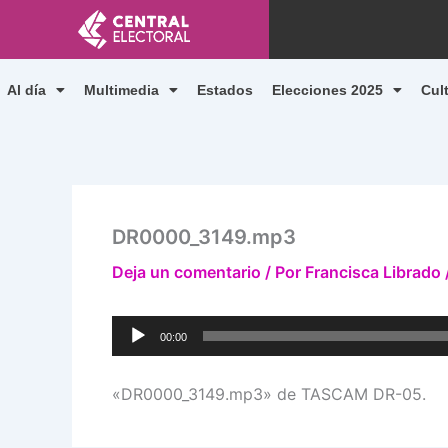
Ir
al
contenido
Al día
Multimedia
Estados
Elecciones 2025
Cul
DR0000_3149.mp3
Deja un comentario
/ Por
Francisca Librado
Reproductor
00:00
de
audio
«DR0000_3149.mp3» de TASCAM DR-05.