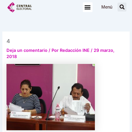
Ir
Menú
al
contenido
4
Deja un comentario
/ Por
Redacción INE
/
29 marzo,
2018