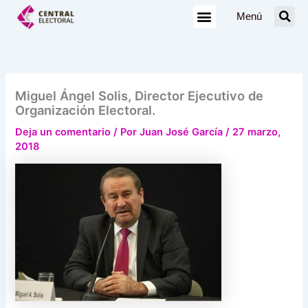
Ir
Menú
al
contenido
Miguel Ángel Solis, Director Ejecutivo de
Organización Electoral.
Deja un comentario
/ Por
Juan José García
/
27 marzo,
2018