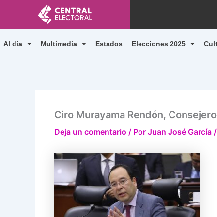
Ir
al
contenido
Al día
Multimedia
Estados
Elecciones 2025
Cul
Ciro Murayama Rendón, Consejero 
Deja un comentario
/ Por
Juan José García