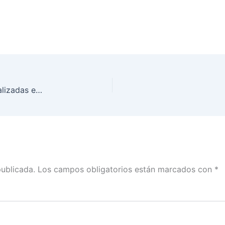
Sesiones Extraordinarias del Consejo General, realizadas el día 23 de marzo de 2018
publicada.
Los campos obligatorios están marcados con
*