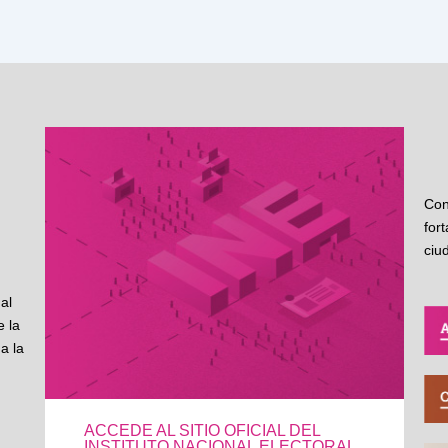
Con
for
ciu
al
 la
a la
ACCEDE AL SITIO OFICIAL DEL
INSTITUTO NACIONAL ELECTORAL