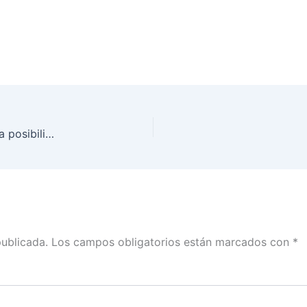
La app del INE fue un instrumento que potenció la posibilidad de participar: Ballados con Ciro Gómez Leyva
publicada.
Los campos obligatorios están marcados con
*