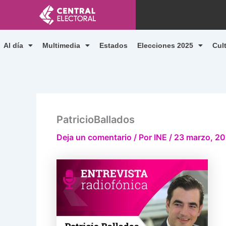
Ir
al
contenido
Al día
Multimedia
Estados
Elecciones 2025
Cul
PatricioBallados
Deja un comentario
/ Por
INE
/
23 marzo, 20