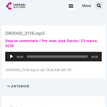
Ir
Menú
al
contenido
DR0000_3116.mp3
Deja un comentario
/ Por
Juan José García
/
23 marzo,
2018
Reproductor
00:00
00:00
de
audio
«DR0000_3116.mp3» de TASCAM DR-05.
ANTERIOR