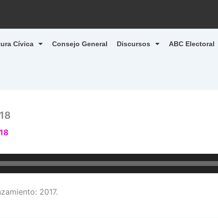
tura Cívica
Consejo General
Discursos
ABC Electoral
18
18
amiento: 2017.