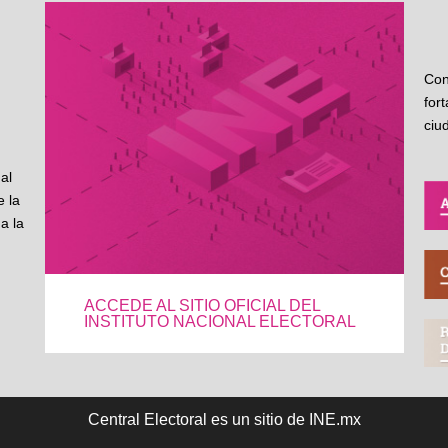
Con
for
ciu
al
 la
a la
ACCEDE AL SITIO OFICIAL DEL
INSTITUTO NACIONAL ELECTORAL
Central Electoral es un sitio de INE.mx