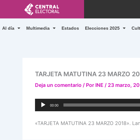
Ir
al
contenido
Al día
Multimedia
Estados
Elecciones 2025
Cul
TARJETA MATUTINA 23 MARZO 20
Deja un comentario
/ Por
INE
/
23 marzo, 20
Reproductor
00:00
de
audio
«TARJETA MATUTINA 23 MARZO 2018». Lanz